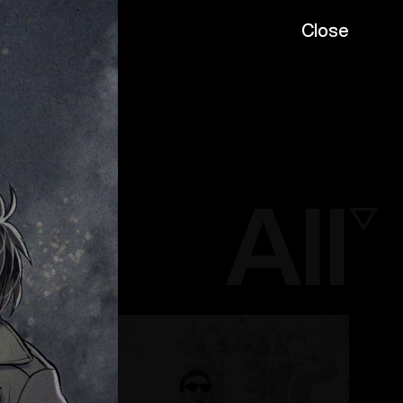
Close
VIE
BY JT
GALLERY
All