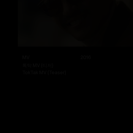
MV
2016
톡탁 MV (티저)
TokTak MV (Teaser)