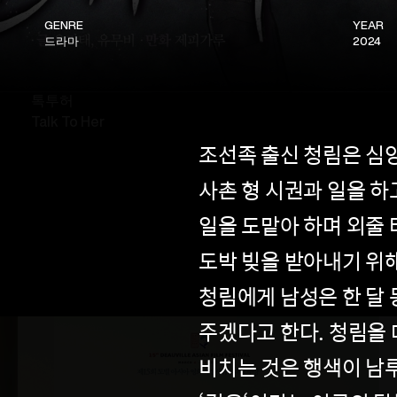
GENRE
YEAR
드라마
2024
Movie
2023
톡투허
Talk To Her
조선족 출신 청림은 심
사촌 형 시권과 일을 하
일을 도맡아 하며 외줄 
도박 빚을 받아내기 위해
청림에게 남성은 한 달
주겠다고 한다. 청림을 
비치는 것은 행색이 남루