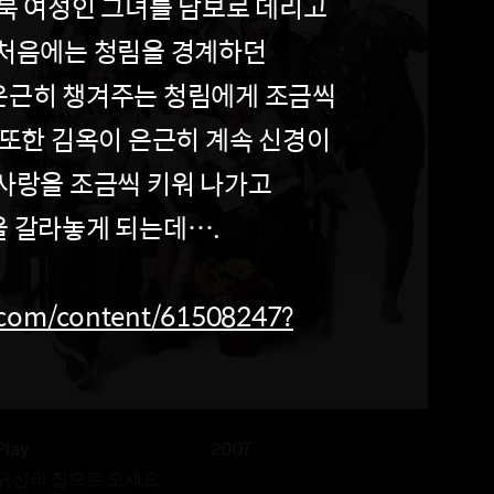
탈북 여성인 그녀를 담보로 데리고
 처음에는 청림을 경계하던
은근히 챙겨주는 청림에게 조금씩
 또한 김옥이 은근히 계속 신경이
 사랑을 조금씩 키워 나가고
을 갈라놓게 되는데….
.com/content/61508247?
Play
2007
귀신의 집으로 오세요