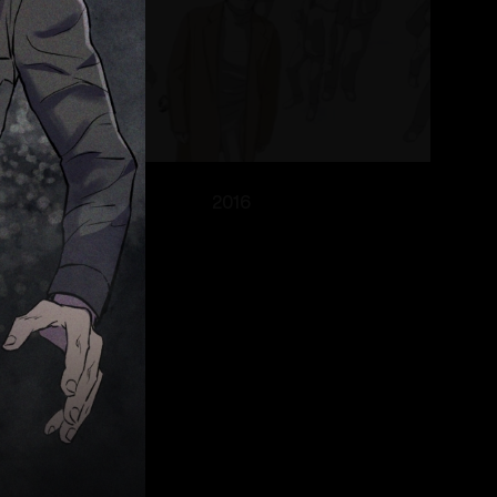
MV
2016
톡탁 MV
TokTak MV