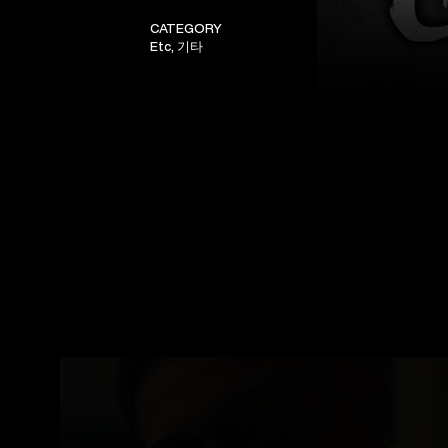
CATEGORY
Etc, 기타
Etc
2024
My woman